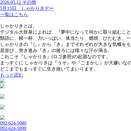
2026.05.12
その他
5月15日 しゃかりきデー
一覧はこちら
しゃかりきとは。
デジタル大辞泉によれば、『夢中になって何かに取り組むこと
類語に、精一杯、力いっぱい、体当たり、燃焼、ひたむき、一
しゃかりきの『し』から『き』までそれぞれが大きな気概をも
居並び、突き進み『き』の後ろには様々な汗が滴る。
これこそ『しゃかりき』(ロゴ参照)の起源なのです。
まっすぐに しゃかりきは『うそ』や『ごまかし』が大嫌いな
どこまでもまっすぐに生き抜いてまいります。
もっと読む
092-624-5080
092-624-5099