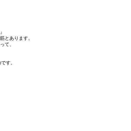
』
筋とあります。
って、
のです。