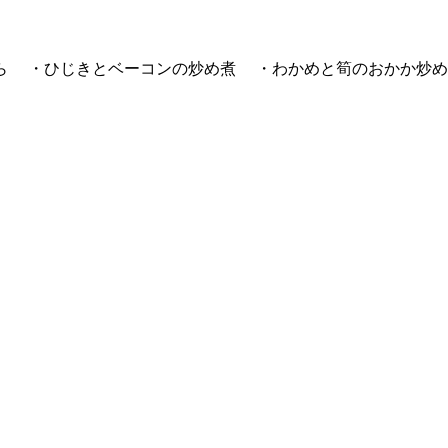
ら ・ひじきとベーコンの炒め煮 ・わかめと筍のおかか炒