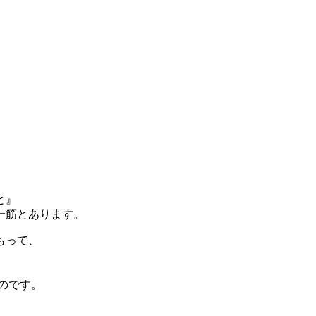
と』
一筋とあります。
もって、
のです。