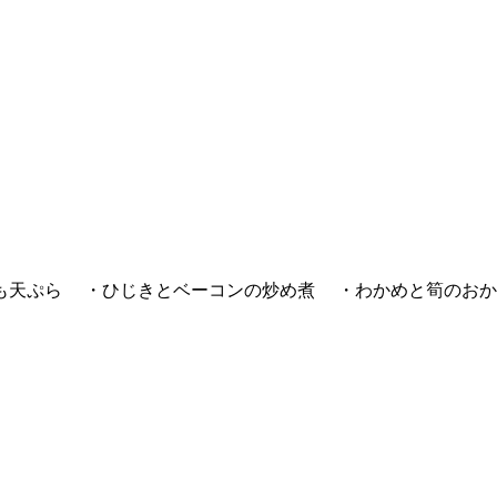
も天ぷら ・ひじきとベーコンの炒め煮 ・わかめと筍のお