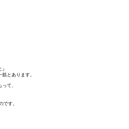
と』
一筋とあります。
もって、
のです。