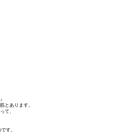
』
筋とあります。
って、
のです。