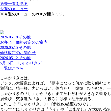
過去一覧を見る
今週のメニュー
※今週のメニューのPDFが開きます。
2026.05.18
その他
お弁当 価格改定のご案内
2026.05.15
その他
価格改定のお知らせ
2026.05.12
その他
5月15日 しゃかりきデー
一覧はこちら
しゃかりきとは。
デジタル大辞泉によれば、『夢中になって何かに取り組むこと
類語に、精一杯、力いっぱい、体当たり、燃焼、ひたむき、一
しゃかりきの『し』から『き』までそれぞれが大きな気概をも
居並び、突き進み『き』の後ろには様々な汗が滴る。
これこそ『しゃかりき』(ロゴ参照)の起源なのです。
まっすぐに しゃかりきは『うそ』や『ごまかし』が大嫌いな