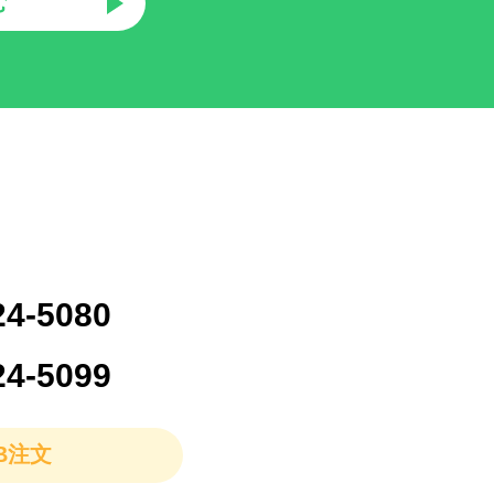
む
24-5080
24-5099
B注文