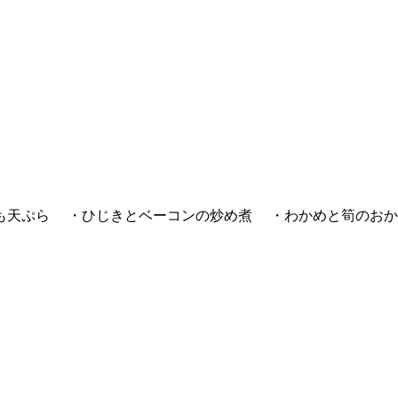
も天ぷら ・ひじきとベーコンの炒め煮 ・わかめと筍のお