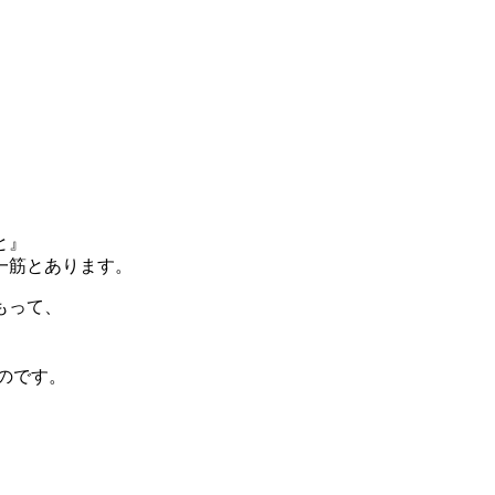
と』
一筋とあります。
もって、
のです。