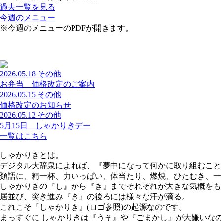
過去一覧を見る
今週のメニュー
※今週のメニューのPDFが開きます。
2026.05.18
その他
お弁当 価格改定のご案内
2026.05.15
その他
価格改定のお知らせ
2026.05.12
その他
5月15日 しゃかりきデー
一覧はこちら
しゃかりきとは。
デジタル大辞泉によれば、『夢中になって何かに取り組むこと
類語に、精一杯、力いっぱい、体当たり、燃焼、ひたむき、一
しゃかりきの『し』から『き』までそれぞれが大きな気概をも
居並び、突き進み『き』の後ろには様々な汗が滴る。
これこそ『しゃかりき』(ロゴ参照)の起源なのです。
まっすぐに しゃかりきは『うそ』や『ごまかし』が大嫌いな