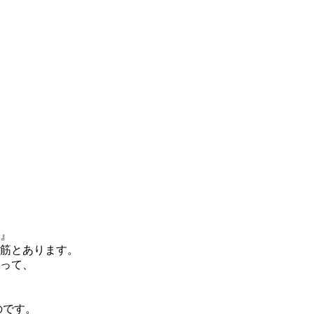
』
筋とあります。
って、
のです。