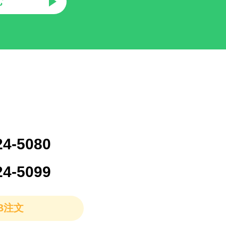
む
24-5080
24-5099
B注文