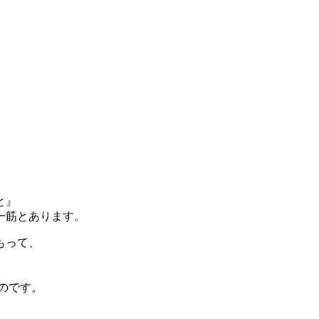
と』
一筋とあります。
もって、
のです。