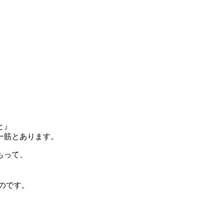
と』
一筋とあります。
もって、
のです。