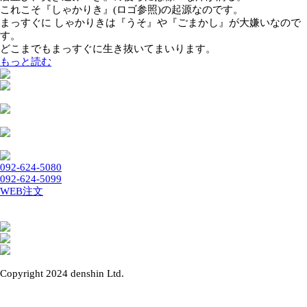
とあります。
しゃかりきの『し』から『き』までそれぞれが大きな気概を
て、
居並び、突き進み『き』の後ろには様々な汗が滴る。
これこそ『しゃかりき』(ロゴ参照)の起源なのです。
まっすぐに しゃかりきは『うそ』や『ごまかし』が大嫌い
す。
どこまでもまっすぐに生き抜いてまいります。
もっと読む
092-624-5080
092-624-5099
WEB注文