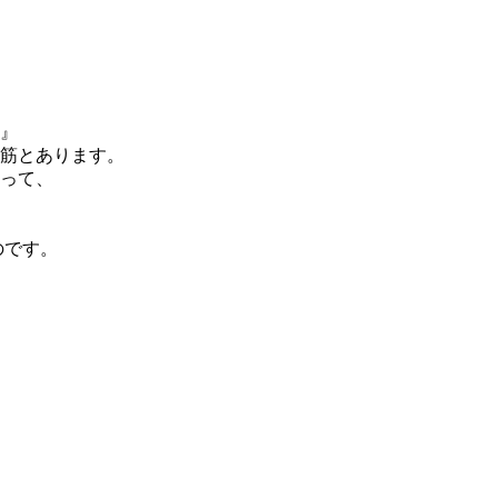
』
筋とあります。
って、
のです。