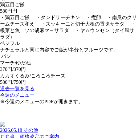
鶏五目ご飯
580円円
・鶏五目ご飯 ・タンドリーチキン ・煮卵 ・南瓜のクリ
ームチーズ和え ・ズッキーニと切干大根の香味サラダ ・
根菜と魚二ソの胡麻マヨサラダ ・ヤムウンセン（タイ風サ
ラダ）
ベジフル
ナチュラルと同じ内容でご飯が半分とフルーツです。
パン
マーチ/ゆだね
370円/370円
カカオくるみ/ころころチーズ
580円/750円
過去一覧を見る
今週のメニュー
※今週のメニューのPDFが開きます。
2026.05.18
その他
お弁当 価格改定のご案内