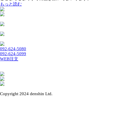
これこそ『しゃかりき』(ロゴ参照)の起源なのです。
まっすぐに しゃかりきは『うそ』や『ごまかし』が大嫌い
す。
どこまでもまっすぐに生き抜いてまいります。
もっと読む
092-624-5080
092-624-5099
WEB注文
Copyright 2024 denshin Ltd.