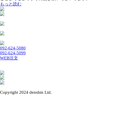
これこそ『しゃかりき』(ロゴ参照)の起源なのです。
まっすぐに しゃかりきは『うそ』や『ごまかし』が大嫌い
す。
どこまでもまっすぐに生き抜いてまいります。
もっと読む
092-624-5080
092-624-5099
WEB注文
Copyright 2024 denshin Ltd.