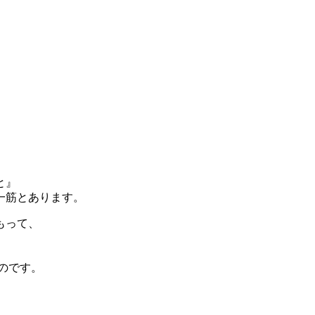
と』
一筋とあります。
もって、
のです。