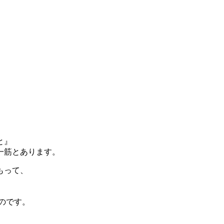
と』
一筋とあります。
もって、
のです。