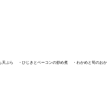
も天ぷら ・ひじきとベーコンの炒め煮 ・わかめと筍のお