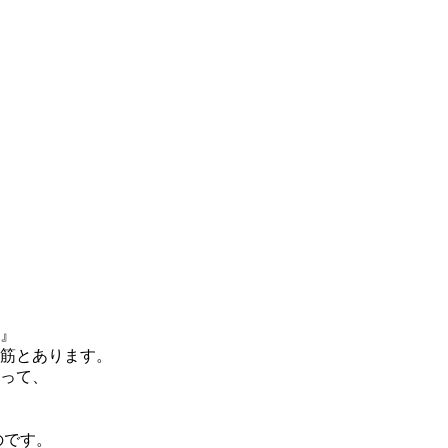
』
筋とあります。
って、
のです。