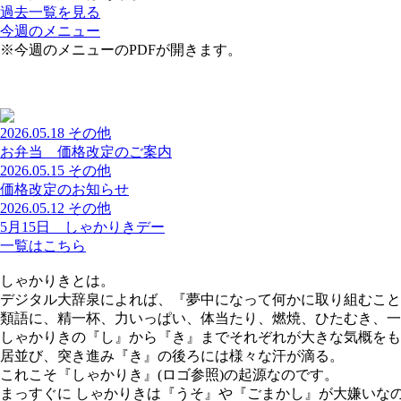
過去一覧を見る
今週のメニュー
※今週のメニューのPDFが開きます。
2026.05.18
その他
お弁当 価格改定のご案内
2026.05.15
その他
価格改定のお知らせ
2026.05.12
その他
5月15日 しゃかりきデー
一覧はこちら
しゃかりきとは。
デジタル大辞泉によれば、『夢中になって何かに取り組むこと
類語に、精一杯、力いっぱい、体当たり、燃焼、ひたむき、一
しゃかりきの『し』から『き』までそれぞれが大きな気概をも
居並び、突き進み『き』の後ろには様々な汗が滴る。
これこそ『しゃかりき』(ロゴ参照)の起源なのです。
まっすぐに しゃかりきは『うそ』や『ごまかし』が大嫌いな