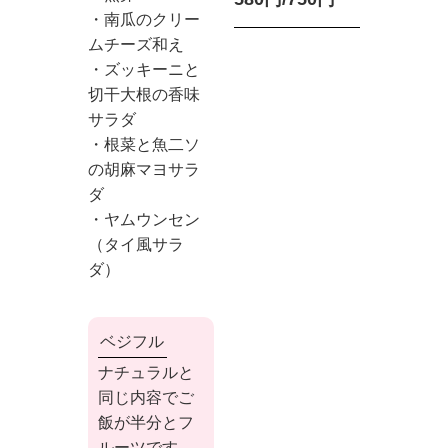
・南瓜のクリー
ムチーズ和え　

・ズッキーニと
切干大根の香味
サラダ　

・根菜と魚二ソ
の胡麻マヨサラ
ダ　

・ヤムウンセン
（タイ風サラ
ダ）																	
ベジフル
ナチュラルと
同じ内容でご
飯が半分とフ
ルーツです。