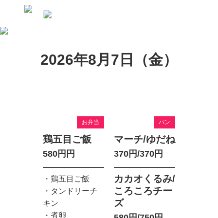
2026年8月7日（金）
お弁当
パン
鶏五目ご飯
マーチ/ゆだね
580円円
370円/370円
カカオくるみ/
・鶏五目ご飯　

ころころチー
・タンドリーチ
ズ
キン　

・煮卵　

580円/750円