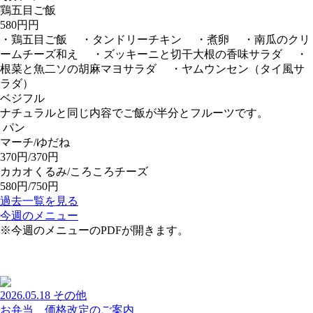
鶏五目ご飯
580円円
・鶏五目ご飯 ・タンドリーチキン ・煮卵 ・南瓜のクリ
ームチーズ和え ・ズッキーニと切干大根の香味サラダ ・
根菜と魚二ソの胡麻マヨサラダ ・ヤムウンセン（タイ風サ
ラダ）
ベジフル
ナチュラルと同じ内容でご飯が半分とフルーツです。
パン
マーチ/ゆだね
370円/370円
カカオくるみ/ころころチーズ
580円/750円
過去一覧を見る
今週のメニュー
※今週のメニューのPDFが開きます。
2026.05.18
その他
お弁当 価格改定のご案内